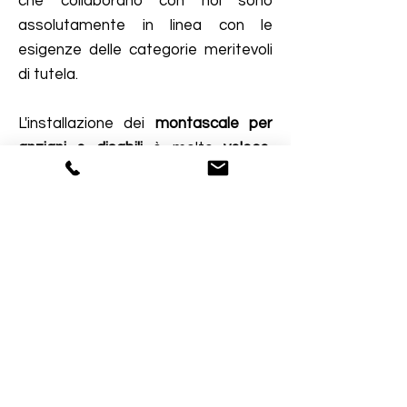
che collaborano con noi sono
assolutamente in linea con le
esigenze delle categorie meritevoli
di tutela.
L'installazione dei
montascale per
anziani e disabili
è molto
veloce
,
proprio per rispondere anche alle
esigenze nuove dei soggetti colpiti
improvvisamente da problematiche
di salute temporanee o definitive.
I montascale possono essere
fissi o
mobili
,
a pedana o a piattaforma
, e
la scala sulla quale viene installato il
dispositivo rimane in ogni caso
accessibile per chi sale a piedi.