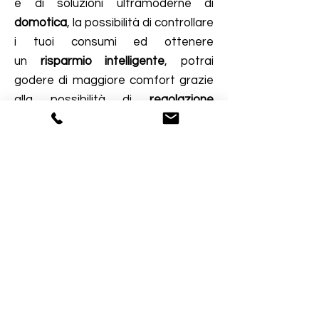
e di soluzioni ultramoderne di
domotica
, la possibilità di controllare
i tuoi consumi ed ottenere
un
risparmio intelligente
, potrai
godere di maggiore comfort grazie
alla possibilità di
regolazione
personalizzata dei dispositivi
luminosi e riscaldanti ed avrai la
possibilità di
gestione e controllo da
remoto via App.
Se vuoi installare
pannelli
fotovoltaici
per godere anche tu dei
molteplici vantaggi offerti (
risparmio
in bolletta
fino al 90%,
vantaggi
fiscali
, possibilità di
cedere l'energia
in eccesso e non consumata al