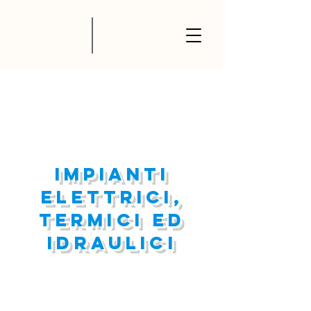
impianti
elettrici,
termici ed
idraulici