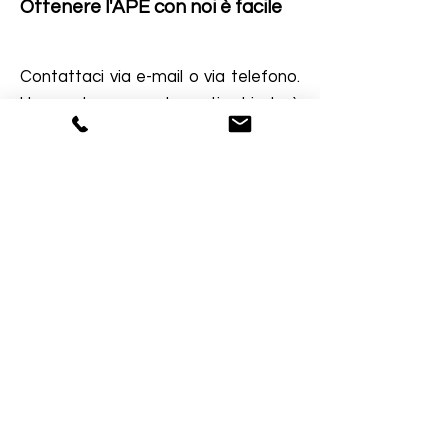
Ottenere l'APE con noi è facile
Contattaci via e-mail o via telefono.
Un nostro operatore ti chiederà
alcune informazioni, ti farà un
preventivo, ti fisserà il sopralluogo
con il tecnico e ti spiegherà quali
sono i documenti che saranno
necessari durante la visita.
Non dovrai inserire tu nessun dato
online, sarà il nostro tecnico a
prendere nota di tutti i dati, in modo
da evitare che tu possa sbagliare
ad inserire le informazioni. Diffida
infatti di chi ti rilascia l'APE online e ti