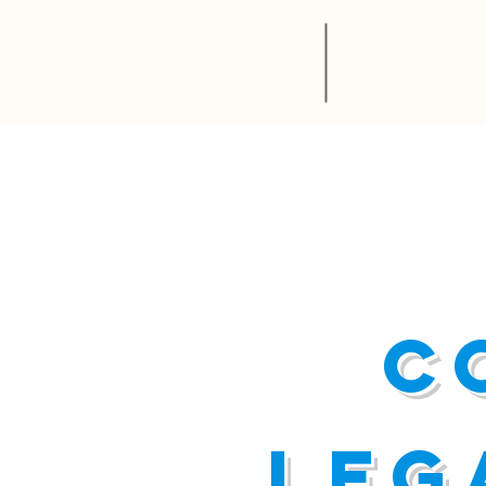
C
leg