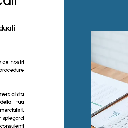
ali
duali
 dei nostri
 procedure
mercialista
della tua
cialisti.
r spiegarci
onsulenti