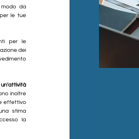
n modo da
 per le tue
nti per le
razione dei
avvedimento
'attività
ono inoltre
e effettivo
 una stima
uccesso la