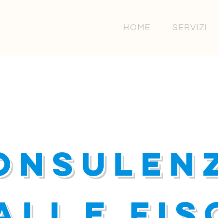
HOME
SERVIZI
onsulen
ali e fis