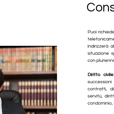
Cons
Puoi richied
telefonicam
indirizzerà 
situazione 
con plurienna
Diritto civile
successioni
contratti, di
servitù, diri
condominio, 